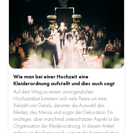
Wie man bei einer Hochzeit eine
Kleiderordnung aufstellt und dies auch sagt
Auf dem Weg zu einem unvergesslichen
Hochzeitsfest kümmern sich viele Paare um eine
Vielzahl von Details, darunter die Auswahl des
Kleides, des Menüs und sogar der Dekoration. Ein
wichtiger, aber manchmal unterschätzter Aspekt ist die
Organisation der Kleiderordnung. In diesem Artikel
gehen wir der Frage nach, warum die Kommunikation