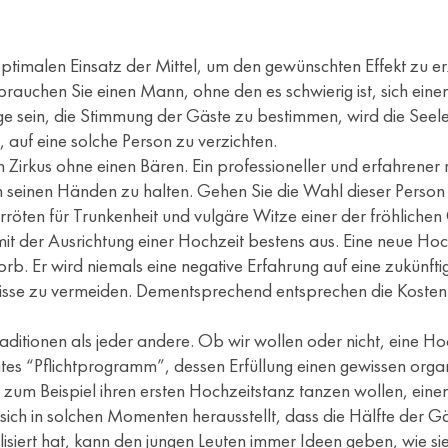
en optimalen Einsatz der Mittel, um den gewünschten Effekt zu 
t brauchen Sie einen Mann, ohne den es schwierig ist, sich ei
e sein, die Stimmung der Gäste zu bestimmen, wird die Seele
, auf eine solche Person zu verzichten.
 Zirkus ohne einen Bären. Ein professioneller und erfahrener 
n seinen Händen zu halten. Gehen Sie die Wahl dieser Person b
röten für Trunkenheit und vulgäre Witze einer der fröhlichen
it der Ausrichtung einer Hochzeit bestens aus. Eine neue Hoch
rb. Er wird niemals eine negative Erfahrung auf eine zukünft
nisse zu vermeiden. Dementsprechend entsprechen die Kosten 
aditionen als jeder andere. Ob wir wollen oder nicht, eine H
tes “Pflichtprogramm”, dessen Erfüllung einen gewissen orga
 zum Beispiel ihren ersten Hochzeitstanz tanzen wollen, e
sich in solchen Momenten herausstellt, dass die Hälfte der Gäs
isiert hat, kann den jungen Leuten immer Ideen geben, wie sie