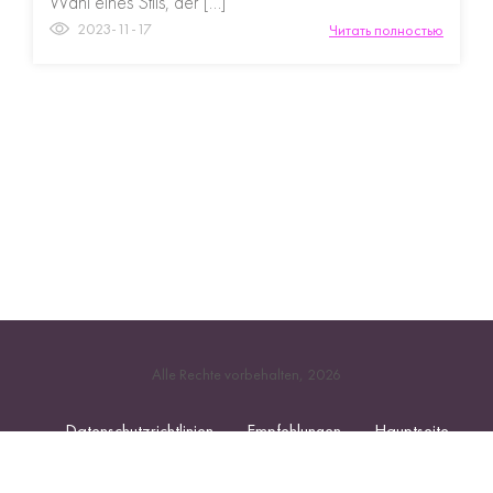
Wahl eines Stils, der […]
2023-11-17
Читать полностью
Alle Rechte vorbehalten, 2026
Datenschutzrichtlinien
Empfehlungen
Hauptseite