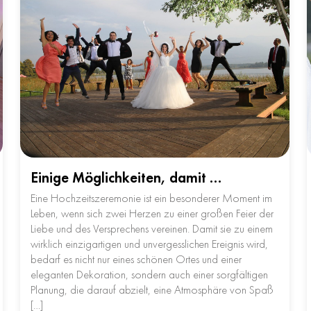
Einige Möglichkeiten, damit …
Eine Hochzeitszeremonie ist ein besonderer Moment im
Leben, wenn sich zwei Herzen zu einer großen Feier der
Liebe und des Versprechens vereinen. Damit sie zu einem
wirklich einzigartigen und unvergesslichen Ereignis wird,
bedarf es nicht nur eines schönen Ortes und einer
eleganten Dekoration, sondern auch einer sorgfältigen
Planung, die darauf abzielt, eine Atmosphäre von Spaß
[…]