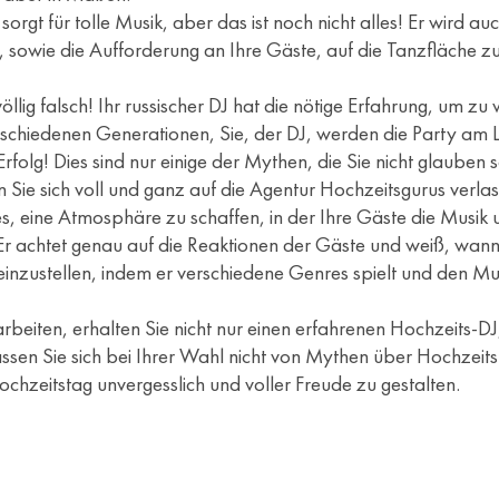
 sorgt für tolle Musik, aber das ist noch nicht alles! Er wird 
n, sowie die Aufforderung an Ihre Gäste, auf die Tanzfläche zu
lig falsch! Ihr russischer DJ hat die nötige Erfahrung, um zu wi
rschiedenen Generationen, Sie, der DJ, werden die Party am 
rfolg! Dies sind nur einige der Mythen, die Sie nicht glauben 
ie sich voll und ganz auf die Agentur Hochzeitsgurus verlass
t es, eine Atmosphäre zu schaffen, in der Ihre Gäste die Musi
r achtet genau auf die Reaktionen der Gäste und weiß, wann er
ums einzustellen, indem er verschiedene Genres spielt und de
iten, erhalten Sie nicht nur einen erfahrenen Hochzeits-DJ,
Lassen Sie sich bei Ihrer Wahl nicht von Mythen über Hochzeits
ochzeitstag unvergesslich und voller Freude zu gestalten.