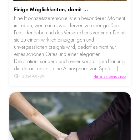
Einige Möglichkeiten, damit …
Eine Hochzeitszeremonie ist ein besonderer Moment
im Leben, wenn sich zwei Herzen zu einer großen
Feier der Liebe und des Versprechens vereinen. Damit
sie zu einem wirklich einzigartigen und
unvergesslichen Ereignis wird, bedarf es nicht nur
eines schönen Ortes und einer eleganten
Dekoration, sondern auch einer sorgfältigen Planung,
die darauf abzielt, eine Atmosphäre von Spaß […]
2024-01-24
Читать полностью