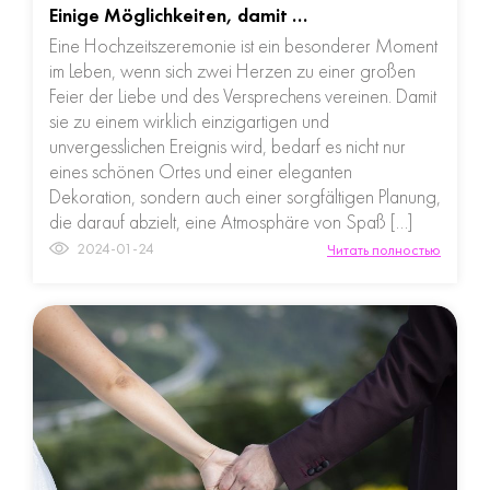
Einige Möglichkeiten, damit …
Eine Hochzeitszeremonie ist ein besonderer Moment
im Leben, wenn sich zwei Herzen zu einer großen
Feier der Liebe und des Versprechens vereinen. Damit
sie zu einem wirklich einzigartigen und
unvergesslichen Ereignis wird, bedarf es nicht nur
eines schönen Ortes und einer eleganten
Dekoration, sondern auch einer sorgfältigen Planung,
die darauf abzielt, eine Atmosphäre von Spaß […]
2024-01-24
Читать полностью