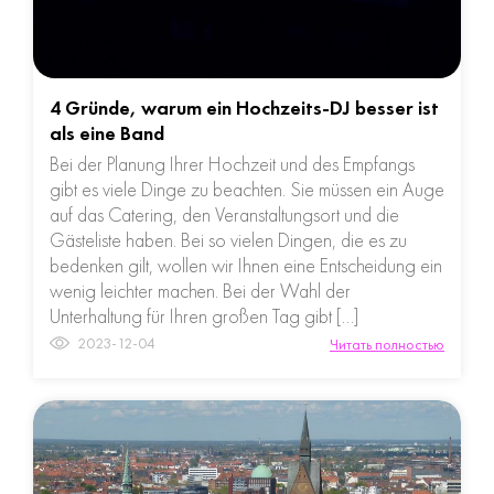
4 Gründe, warum ein Hochzeits-DJ besser ist
als eine Band
Bei der Planung Ihrer Hochzeit und des Empfangs
gibt es viele Dinge zu beachten. Sie müssen ein Auge
auf das Catering, den Veranstaltungsort und die
Gästeliste haben. Bei so vielen Dingen, die es zu
bedenken gilt, wollen wir Ihnen eine Entscheidung ein
wenig leichter machen. Bei der Wahl der
Unterhaltung für Ihren großen Tag gibt […]
2023-12-04
Читать полностью