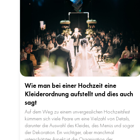
Wie man bei einer Hochzeit eine
Kleiderordnung aufstellt und dies auch
sagt
Auf dem Weg zu einem unvergesslichen Hochzeitsfest
kümmern sich viele Paare um eine Vielzahl von Details,
darunter die Auswahl des Kleides, des Menüs und sogar
der Dekoration. Ein wichtiger, aber manchmal
unterschätzter Aspekt ist die Organisation der