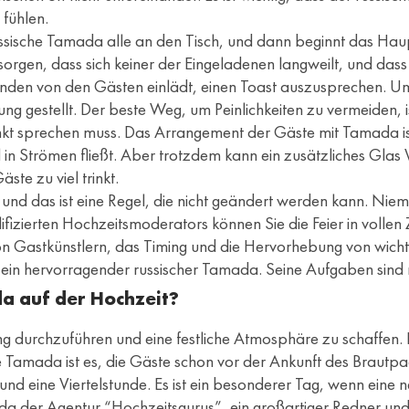
 fühlen.
 russische Tamada alle an den Tisch, und dann beginnt das
orgen, dass sich keiner der Eingeladenen langweilt, und dass
nden von den Gästen einlädt, einen Toast auszusprechen. U
ng gestellt. Der beste Weg, um Peinlichkeiten zu vermeiden, i
nkt sprechen muss. Das Arrangement der Gäste mit Tamada ist 
 in Strömen fließt. Aber trotzdem kann ein zusätzliches Glas W
te zu viel trinkt.
und das ist eine Regel, die nicht geändert werden kann. Nie
lifizierten Hochzeitsmoderators können Sie die Feier in voll
on Gastkünstlern, das Timing und die Hervorhebung von wic
h ein hervorragender russischer Tamada. Seine Aufgaben sind ni
a auf der Hochzeit?
ltung durchzuführen und eine festliche Atmosphäre zu schaffen
e Tamada ist es, die Gäste schon vor der Ankunft des Brautpaa
hl und eine Viertelstunde. Es ist ein besonderer Tag, wenn ein
da der Agentur “Hochzeitsgurus”, ein großartiger Redner und 