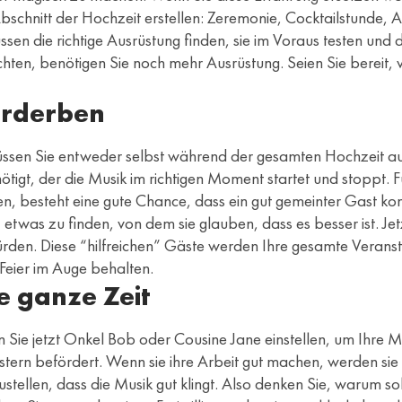
n Abschnitt der Hochzeit erstellen: Zeremonie, Cocktailstund
ssen die richtige Ausrüstung finden, sie im Voraus testen und
, benötigen Sie noch mehr Ausrüstung. Seien Sie bereit, viel
erderben
müssen Sie entweder selbst während der gesamten Hochzeit a
ötigt, der die Musik im richtigen Moment startet und stoppt. F
en, besteht eine gute Chance, dass ein gut gemeinter Gast ko
was zu finden, von dem sie glauben, dass es besser ist. Jetzt 
den. Diese “hilfreichen” Gäste werden Ihre gesamte Veranstal
Feier im Auge behalten.
ie ganze Zeit
n Sie jetzt Onkel Bob oder Cousine Jane einstellen, um Ihre
ern befördert. Wenn sie ihre Arbeit gut machen, werden sie wir
stellen, dass die Musik gut klingt. Also denken Sie, warum s