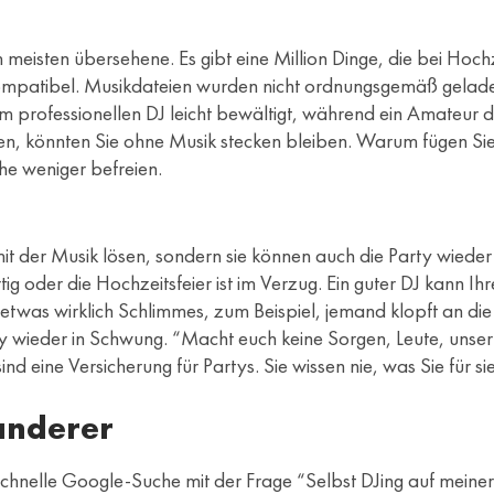
m meisten übersehene. Es gibt eine Million Dinge, die bei Hoc
t kompatibel. Musikdateien wurden nicht ordnungsgemäß gela
inem professionellen DJ leicht bewältigt, während ein Amateu
hen, könnten Sie ohne Musik stecken bleiben. Warum fügen Sie
he weniger befreien.
t der Musik lösen, sondern sie können auch die Party wieder i
g oder die Hochzeitsfeier ist im Verzug. Ein guter DJ kann I
twas wirklich Schlimmes, zum Beispiel, jemand klopft an die 
y wieder in Schwung. “Macht euch keine Sorgen, Leute, unser
sind eine Versicherung für Partys. Sie wissen nie, was Sie für s
 anderer
 schnelle Google-Suche mit der Frage “Selbst DJing auf mein