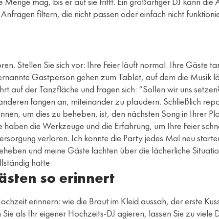
e Menge mag, bis er auf sie trifft. Ein großartiger DJ kann d
 Anfragen filtern, die nicht passen oder einfach nicht funktio
ren. Stellen Sie sich vor: Ihre Feier läuft normal. Ihre Gäste t
rnannte Gastperson gehen zum Tablet, auf dem die Musik läuf
hrt auf der Tanzfläche und fragen sich: “Sollen wir uns setzen
anderen fangen an, miteinander zu plaudern. Schließlich repa
nnen, um dies zu beheben, ist, den nächsten Song in Ihrer Pla
sie haben die Werkzeuge und die Erfahrung, um Ihre Feier schn
versorgung verloren. Ich konnte die Party jedes Mal neu start
heben und meine Gäste lachten über die lächerliche Situatio
lständig hatte.
ästen so erinnert
ochzeit erinnern: wie die Braut im Kleid aussah, der erste Kuss
Sie als Ihr eigener Hochzeits-DJ agieren, lassen Sie zu viele