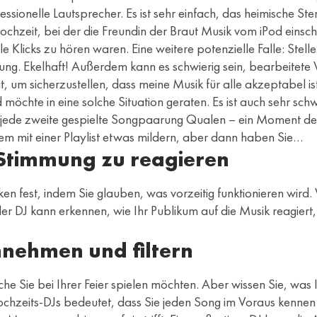
onelle Lautsprecher. Es ist sehr einfach, das heimische Ster
 Hochzeit, bei der die Freundin der Braut Musik vom iPod eins
 Klicks zu hören waren. Eine weitere potenzielle Falle: Stell
gung. Ekelhaft! Außerdem kann es schwierig sein, bearbeitete 
, um sicherzustellen, dass meine Musik für alle akzeptabel ist
d möchte in eine solche Situation geraten. Es ist auch sehr s
jede zweite gespielte Songpaarung Qualen – ein Moment der 
em mit einer Playlist etwas mildern, aber dann haben Sie…
e Stimmung zu reagieren
ecken fest, indem Sie glauben, was vorzeitig funktionieren wi
er DJ kann erkennen, wie Ihr Publikum auf die Musik reagiert,
nehmen und filtern
che Sie bei Ihrer Feier spielen möchten. Aber wissen Sie, was I
Hochzeits-DJs bedeutet, dass Sie jeden Song im Voraus kennen