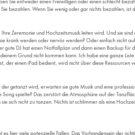
aben Sie entweder einen Freiwilligen oder einen schlecht bezahl
ie bezahlen. Wenn Sie wenig oder gar nichts bezahlen, ist
 Ihre Zeremonie und Hochzeitsmusik leiten wird. Und sie sind 
ie krank werden oder nervös werden? Oder einfach nicht auf
der gute DJ hat einen Notfallplan und dann einen Backup für de
gendeinem Grund nicht kommen kann. Ich habe eine ganze Liste 
t, der einen iPad bedient, wird nicht über diese Ressourcen v
der getanzt wird, erwarten sie gute Musik und eine professi
e Song spielte? Das zerstört die Atmosphäre auf der Tanzflä
 sich nicht zu tanzen. Nichts ist schlimmer als eine Hochzeit, 
es hier viele potenzielle Fallen. Das Vorhandensein der richti