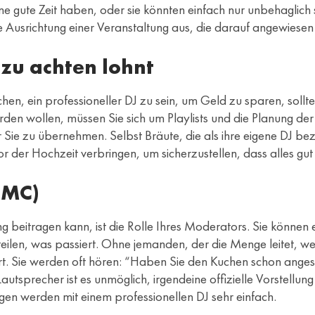
ne gute Zeit haben, oder sie könnten einfach nur unbehaglich
e Ausrichtung einer Veranstaltung aus, die darauf angewiesen 
zu achten lohnt
en, ein professioneller DJ zu sein, um Geld zu sparen, sollte
erden wollen, müssen Sie sich um Playlists und die Planung d
ie zu übernehmen. Selbst Bräute, die als ihre eigene DJ beze
er Hochzeit verbringen, um sicherzustellen, dass alles gut läu
(MC)
ung beitragen kann, ist die Rolle Ihres Moderators. Sie könne
itteilen, was passiert. Ohne jemanden, der die Menge leitet,
rt. Sie werden oft hören: “Haben Sie den Kuchen schon angesc
autsprecher ist es unmöglich, irgendeine offizielle Vorstell
n werden mit einem professionellen DJ sehr einfach.