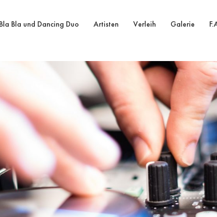
Bla Bla und Dancing Duo
Artisten
Verleih
Galerie
F.